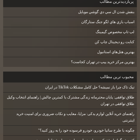
پربازديدترين مطالب
بنفش شدن ال سي دي گوشي موبايل
اسباب بازي هاي لگو جنگ ستارگان
لپ تاپ مخصوص گيمينگ
كتابت رو ديجيتال چاپ كن
بهترين هتل‌هاي استانبول
بهترین مرکز خرید پیپ در تهران کجاست؟
محبوب ترين مطالب
تیک تاک چرا باز نمیشه؟ حل کامل مشکلات TikTok در ایران
طلاق توافقی: پایان محترمانه زندگی مشترک با کمترین چالش | راهنمای انتخاب وکیل
طلاق توافقی در تهران
راهنمای خرید آنلاین لوازم یدکی: مزایا، معایب و نکات ضروری برای امنیت خرید
اینترنتی
چگونه با طرح ساتیا خودرو، خودرو فرسوده خود را به روز کنید؟"