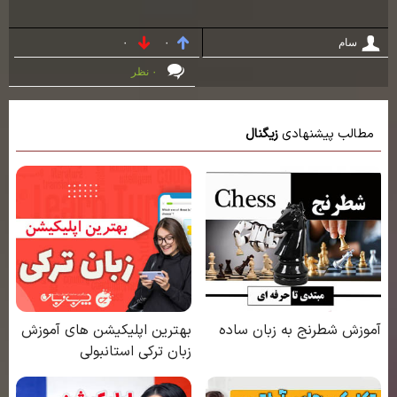
سام
۰
۰
۰ نظر