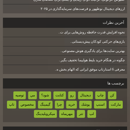
ارزهای دیجیتال نوظهور و فرصت‌های سرمایه‌گذاری در ۲۰۲۵
آخرين نظرات
نحوه افزایش قدرت حافظه روش‌هایی برای ت..
بازی‌های حرکتی کودکان پیش‌دبستانی..
بهترین سایت‌ها برای یادگیری هوش مصنوعی..
چگونه در هنگام خرید بلیط هواپیما تخفیف بگیر..
معرفی 6 استارتاپ موفق ایرانی که الهام بخش ه..
برچسب ها
كن
چاپ
ديجيتال
رو
كتابت
شود؟
مي
توصيه
ماركت
اسنپ
پوشك
خريد
چرا
گيمينگ
مخصوص
تاپ
لپ
تتر
مهريماه
ميكروبليدينگ