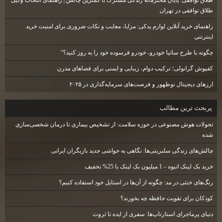
طلاق توافقی: پایان محترمانه زندگی مشترک با کمترین چالش | راهنمای انتخاب وکیل
طلاق توافقی در تهران
راهنمای خرید آنلاین لوازم یدکی: مزایا، معایب و نکات ضروری برای امنیت خرید
اینترنتی
چگونه با طرح ساتیا خودرو، خودرو فرسوده خود را به روز کنید؟"
کفپوش گرانولی؛ ترکیب دوام، زیبایی و ایمنی برای فضاهای مدرن
ارزهای دیجیتال نوظهور و فرصت‌های سرمایه‌گذاری در ۲۰۲۵
پربحث ترين مطالب
تحولات هوش مصنوعی در حوزه سلامت: از تشخیص بیماری تا درمان شخصی‌سازی
شده
چالش‌های زندگی سلبریتی‌ها: نگاهی به حواشی جدید بازیگران ایرانی
خرید بک لینک انبوه – 1 میلیون بک لینک با 25% تخفیف
رنگ‌های خنثی در مد: چگونه از آن‌ها در استایل خود استفاده کنیم؟
کودکان برای تقویت حافظه چه بخورند؟
دنیای پرماجرای استارتاپ‌ها: سفری از ایده تا ثروت