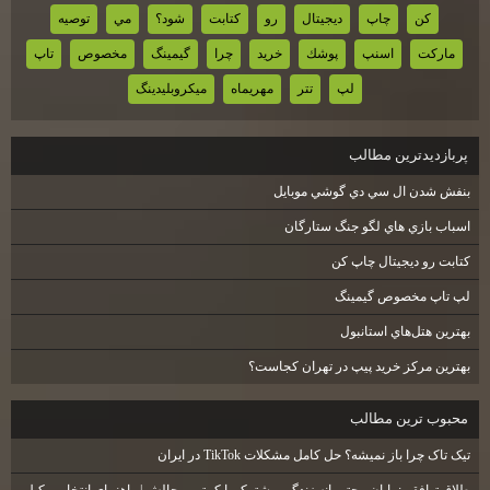
كن
چاپ
ديجيتال
رو
كتابت
شود؟
مي
توصيه
ماركت
اسنپ
پوشك
خريد
چرا
گيمينگ
مخصوص
تاپ
لپ
تتر
مهريماه
ميكروبليدينگ
پربازديدترين مطالب
بنفش شدن ال سي دي گوشي موبايل
اسباب بازي هاي لگو جنگ ستارگان
كتابت رو ديجيتال چاپ كن
لپ تاپ مخصوص گيمينگ
بهترين هتل‌هاي استانبول
بهترین مرکز خرید پیپ در تهران کجاست؟
محبوب ترين مطالب
تیک تاک چرا باز نمیشه؟ حل کامل مشکلات TikTok در ایران