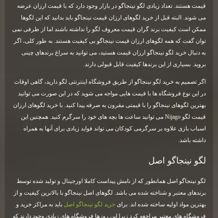
قیمت هستند. تعداد زیادی لگو نینجاگو در بازار وجود دارد که با قیمت ارزان عرضه
می شوند. البته قبل از خرید لگوهای ارزان قیمت نینجاگو باید بدانید که این لگوها
ممکن است کیفیت برند گران قیمت معروف لگو را نداشته باشند اما از طرفی نمی
توان گفت که همه لگوهای ارزان قیمت نینجاگو بی کیفیت هستند. به طور کلی، اگر
به دنبال خرید لگو نینجاگو ارزان قیمت هستید، می توانید به سراغ برندهای چینی
بروید. بسیاری از این برندها کیفیت قابل قبولی دارند.
اگر تصمیم به خرید لگو نینجاگو از طریق فروشگاه اینترنتی لگو دارید، گاهی اوقات
در این نوع فروشگاه ها با قیمت هایی مواجه می شوید که در این صورت می توانید
بهترین لگوهای نینجاگو را با قیمتی مقرون به صرفه پیدا کنید. با خرید لگوهای ارزان
قیمت لگو
Nijago
می توانید ساعت ها بچه های خود را سرگرم کنید. همچنین این
اسباب بازی علاوه بر سرگرمی کودکان می تواند فواید زیادی برای آنها به همراه
داشته باشد.
لگو نینجاگو اصل
لگو نینجاگو اصل همانطور که از نامش پیداست کاملا اورجینال و تولید شده توسط
برندهای معتبر و شناخته شده می باشد. لگوهای اصل نینجاگو با بالاترین کیفیت و از
بهترین مواد اولیه ساخته شده اند. برای
خرید لگو نینجاگو اصل
باید به مراکز خرید و
فروشگاه های معتبر مراجعه کرد زیرا این روزها فروشگاه های زیادی وجود دارند که