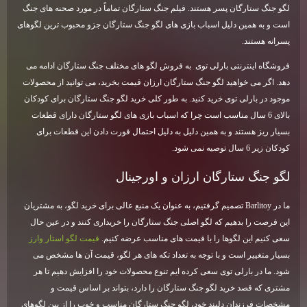
لگو جنگ ستارگان پسر هستند. فیلم جنگ ستارگان تماماً در مورد صحنه های جنگ
است و به همین دلیل اسباب بازی های لگو جنگ ستارگان جزو محبوب ترین لگوهای
پسرانه هستند.
فروشگاه اینترنتی بارلی توی به فروش لگو های مختلف جنگ ستارگان ادامه می
دهد. اگر می خواهید لگو جنگ ستارگان ارزان قیمت بخرید، می توانید از محصولات
موجود در بارلی توی خرید کنید. به طور کلی خرید لگو جنگ ستارگان برای کودکان
بالای 6 سال مناسب است چرا که اسباب بازی های لگو ستارگان دارای قطعات
بسیار ریز هستند و به همین دلیل به دلیل احتمال قورت دادن این قطعات برای
کودکان زیر 6 سال توصیه نمی شود.
لگو جنگ ستارگان ارزان و اورجینال
ما در
Barlitoy
تصمیم گرفتیم، به عنوان یک منبع عالی برای خرید لگو، به مشتریان
این فرصت را بدهیم که لگو اصلی جنگ ستارگان را خریداری کنند و در عین حال
سعی کنیم این لگوها را با قیمت های مناسب عرضه کنیم.
قیمت لگو استار وارز
بسیار متغییر است و با توجه به تعداد تکه های هر لگو، قیمت آن ها مشخص می
شود. ما در بارلی توی سعی کرده ایم تنوع محصولات خود را افزایش دهیم تا هر
مشتری که قصد خرید لگو جنگ ستارگان را دارد، بتواند بر اساس قیمت و
مشخصات فرزندان دلبند خود، لگو جنگ ستارگان مناسب و خوب را از بین لگوهای