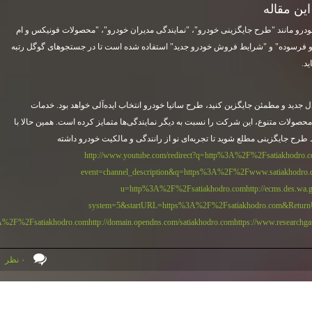
ین مقاله
 خودرو مانند "طرح جایگزینی خودرو"، "نمایندگی مدیران خودرو"، "محصولات فونیکس و ام
و فرسوده" و "شرایط فروش خودرو جدید" استفاده شده است تا در جستجوهای گوگل رتبه
د.
 جدید و مطمئن جایگزین کنید، طرح ساتیا خودرو انتخاب ایده‌آلی خواهد بود. خدمات
صولات متنوع، این شرکت را نسبت به دیگر نمایندگی‌ها متمایز کرده است. همین حالا با
طرح جایگزینی مطلع شوید تا تجربه‌ای نو از رانندگی و مالکیت خودرو داشته
http://www.youtube.com/redirect?q=http%3A%2F%2Fsatiakhodro
event=channel_description&q=https%3A%2F%2Fwww.satiakhodro
u=http%3A%2F%2Fsatiakhodro.com
http://ecms.des.w
system=5&startURL=https%3A%2F%2Fsatiakhodro.com&Retu
A%2F%2Fsatiakhodro.com
http://domain.opendns.com/satiakhodro.com
https://www.researchg
۰ نظر