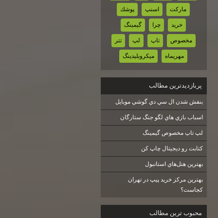
ماركت
اسنپ
پوشك
خريد
چرا
گيمينگ
مخصوص
تاپ
لپ
تتر
مهريماه
ميكروبليدينگ
پربازديدترين مطالب
بنفش شدن ال سي دي گوشي موبايل
اسباب بازي هاي لگو جنگ ستارگان
لپ تاپ مخصوص گيمينگ
كتابت رو ديجيتال چاپ كن
بهترين هتل‌هاي استانبول
بهترین مرکز خرید پیپ در تهران
کجاست؟
محبوب ترين مطالب