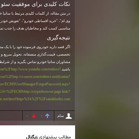
نکات کلیدی برای موفقیت سئو ا
در متن مقاله، از کلمات کلیدی مرتبط با ساتیا
وی ام"، "خرید اقساطی خودرو"، "تعویض خودر
مناسبی کسب کند و مخاطبان هدف را جذب نمای
نتیجه‌گیری
اگر قصد دارید خودروی فرسوده خود را با یک مدل
تخصصی، قیمت‌گذاری منصفانه، تحویل سریع و مح
مشاوران ساتیا خودرو تماس بگیرید و از شرایط 
باشید.
http://www.youtube.com/redirect?
.com%2F
.com%2F
http://cr.naver.com/redirect-notification?
a.gov/ECMSUserManager/ForgotPassword.aspx?
rnUrl=%2FECMS
http://cryptobrowser.page.link/?
ate.net/deref/https%3A%2F%2Fsatiakhodro.com
سام
۰
۰