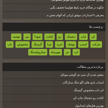
چگونه در هنگام خرید بلیط هواپیما تخفیف بگیر..
معرفی 6 استارتاپ موفق ایرانی که الهام بخش ه..
برچسب ها
كن
چاپ
ديجيتال
رو
كتابت
شود؟
مي
توصيه
ماركت
اسنپ
پوشك
خريد
چرا
گيمينگ
مخصوص
تاپ
لپ
تتر
مهريماه
ميكروبليدينگ
پربازديدترين مطالب
بنفش شدن ال سي دي گوشي موبايل
اسباب بازي هاي لگو جنگ ستارگان
لپ تاپ مخصوص گيمينگ
كتابت رو ديجيتال چاپ كن
بهترين هتل‌هاي استانبول