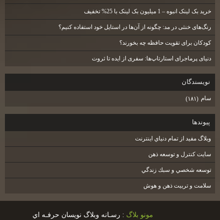
خرید بک لینک انبوه – 1 میلیون بک لینک با 25% تخفیف
رنگ‌های خنثی در مد: چگونه از آن‌ها در استایل خود استفاده کنیم؟
کودکان برای تقویت حافظه چه بخورند؟
دنیای پرماجرای استارتاپ‌ها: سفری از ایده تا ثروت
نويسندگان
سام
(۱۸۱)
پيوندها
وبلاگ مفيد از تمام دنياي اينترنت
سايت كنترل و توسعه ذهن
توسعه شخصي و سبك زندگي
سلامت و تربيت ذهن و هوش
مونو بلاگ
: رسـانه وبلاگ نويسان حرفـه اي