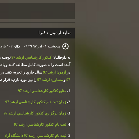
منابع ازمون دكترا
پنجشنبه ۰۱ آذر ۹۷ ۰۹:۲۹
۱۰۲ بازديد
به داوطلبان
كنكور كارشناسي ارشد 97
توصيه م
آمده است را به صورت كامل مطالعه كنند و با ت
در
آزمون ارشد 97
سال جاري را تجربه كنند. 
97
و
مشاوره ارشد 97
را نيز مورد بازديد قرار ده
1-
منابع كنكور كارشناسي ارشد 97
2-
زمان ثبت نام كنكور كارشناسي ارشد 97
3-
زمان برگزاري كنكور كارشناسي ارشد 97
4-
ثبت نام كنكور كارشناسي ارشد 97
5-
ثبت نام كارشناسي ارشد 97 دانشگاه آزاد