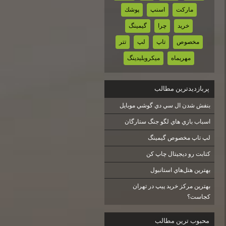
ماركت
اسنپ
پوشك
خريد
چرا
گيمينگ
مخصوص
تاپ
لپ
تتر
مهريماه
ميكروبليدينگ
پربازديدترين مطالب
بنفش شدن ال سي دي گوشي موبايل
اسباب بازي هاي لگو جنگ ستارگان
لپ تاپ مخصوص گيمينگ
كتابت رو ديجيتال چاپ كن
بهترين هتل‌هاي استانبول
بهترین مرکز خرید پیپ در تهران
کجاست؟
محبوب ترين مطالب