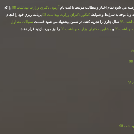
صيه مي شود تمام اخبار و مطالب مرتبط با ثبت نام
آزمون دكتري وزارت بهداشت 98
را كه
 و با توجه به شرايط و ضوابط
كنكور دكتراي وزارت بهداشت 98
برنامه ريزي خود را انجام
اشت 98
سال جاري را تجربه كنند. در ضمن پيشنهاد مي شود قسمت
سوالات متداول
 بهداشت 98
و
مشاوره دكتراي وزارت بهداشت 98
را نيز مورد بازديد قرار دهند.
9
اشت 98