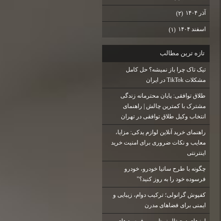
آذر ۱۴۰۴
(۲)
اسفند ۱۴۰۴
(۱)
تازه ترين مطالب
تیک تاک چرا باز نمیشه؟ حل کامل
مشکلات TikTok در ایران
طلاق توافقی: پایان محترمانه زندگی
مشترک با کمترین چالش | راهنمای
انتخاب وکیل طلاق توافقی در تهران
راهنمای خرید آنلاین لوازم یدکی: مزایا،
معایب و نکات ضروری برای امنیت خرید
اینترنتی
چگونه با طرح ساتیا خودرو، خودرو
فرسوده خود را به روز کنید؟"
کفپوش گرانولی؛ ترکیب دوام، زیبایی و
ایمنی برای فضاهای مدرن
ارزهای دیجیتال نوظهور و فرصت‌های