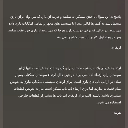
پاسخ به اين سوال تا حدي بستگي به سليقه و هزينه اي دارد كه مي توان براي بازي
متحمل شد. به گيمرها اتاقي مجزا با سيستم هاي مجهز و تمامي امكانات بازي داده
مي شود، در حالي كه برخي دوست دارند هرجا كه مي روند از بازي خود عقب نمانند.
پس در وهله اول كاربر بايد ببيند كدام را مي دهد
.
ارتقا به
ارتقا بخش‌هاي يك سيستم دسكتاپ براي گيمرها لذت‌بخش است. آنها از اين
سيستم براي ارتقاء لذت مي برند. در عين حال، ارتقاء سيستم دسكتاپ بسيار
ساده تر از لپ تاپ هاي بازي است. براي ارتقاي سيستم دسكتاپ نيازي به تعويض
تمام قطعات نداريد، اما براي ارتقاء لپ تاپ ممكن است نياز به تعويض قطعات
بيشتري داشته باشيد. البته براي ارتقاي لپ تاپ ها بيشتر از قطعات خارجي
استفاده مي شود
.
هزينه