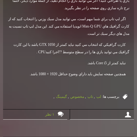
بازي يا طراحي كنيد؟ اگر مي توانيد بازي را انجام دهيد، از جمله موارد ديگر، حتماً
نرخ تازه سازي روي صفحه را در نظر بگيريد
.
اگر لپ تاپ براي شما مهم است، مي توانيد مدل سبك وزني را انتخاب كنيد كه از
كارت گرافيك هاي
Max-Q GPU
انويديا استفاده مي كند. اين مدل لپ تاپ نسبت به
مدل هاي ديگر سبك تر است
.
كارت گرافيكي كه انتخاب مي كنيد نبايد كمتر از
GTX 1050
باشد با اين كارت
گرافيك مي توانيد بازي ها را در سطح متوسط ??اجرا كنيد
. CPU
نبايد كمتر از
Core i5
باشد
.
همچنين صفحه نمايش بايد داراي وضوح حداقل 1920 × 1080 باشد
.
برچسب ها:
لپ
,
تاپ
,
مخصوص
,
گيمينگ
,
۱ نظر