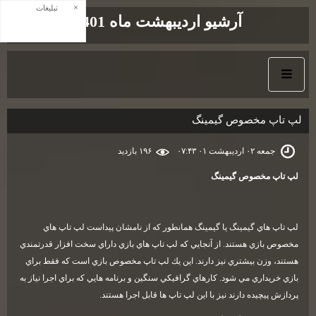
×
تبلیغات
آرشیو اردیبهشت ماه 1401
لپ تاپ مخصوص گيمينگ
جمعه ۰۲ اردیبهشت ۰۱ ۰۷:۴۳
۱۹۶ بازديد
لپ تاپ مخصوص گيمينگ
لپ تاپ هاي گيمينگ يا گيمينگ همانطور كه از نامشان پيداست لپ تاپ هاي
مخصوص بازي هستند. از آنجايي كه لپ تاپ هاي بازي داراي سخت افزار قدرتمندي
هستند، وزن بيشتري نيز دارند. اين يك لپ تاپ مخصوص بازي است كه فقط براي
بازي خريداري مي شود. كارهاي گرافيكي سنگين و برنامه هايي كه براي اجرا نياز به
پردازش پيچيده دارند نيز با اين لپ تاپ ها قابل اجرا هستند
.