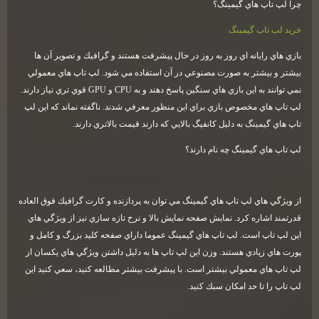
چرا لپ تاپ هاي گيمينگ؟
خريد لب تاب گيمينگ
بازي هاي رايانه اي روز به روز در حال پيشرفت هستند و گرافيك و تصوير آن ها
بيشتر و بيشتر به صورت مصنوعي در آن استفاده مي شود. لپ تاپ هاي معمولي
نمي توانند به اين بازي هاي سنگين پاسخ دهند و به
CPU
و
GPU
قوي تري نياز دارند.
لپ تاپ هاي مخصوص بازي براي اين منظور معرفي شدند. ناگفته نماند كه اين لپ
تاپ هاي گيمينگ به دليل كانفيگ بالايي كه دارند قيمت بالاتري دارند
.
لپ تاپ هاي گيمينگ چه نام دارند؟
از ويژگي هاي لپ تاپ هاي گيمينگ مي توان به پردازنده و كارت گرافيك فوق العاده
قدرتمند اشاره كرد. نمايش صفحه نمايش بالا و نرخ تازه سازي نيز از ويژگي هاي
اين لپ تاپ است. لپ تاپ هاي گيمينگ عموما داراي صفحه كليد بزرگ و كامل و
پورت هاي زيادي هستند. وزن اين لپ تاپ ها به دليل داشتن ويژگي هاي يكسان از
لپ تاپ هاي معمولي بيشتر است. با پيشرفت بيشتر مطالعه كنيد، سعي كنيد اين
لپ تاپ را تا حد امكان سبك كنيد
.