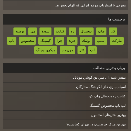
معرفی 6 استارتاپ موفق ایرانی که الهام بخش ه..
برچسب ها
كن
چاپ
ديجيتال
رو
كتابت
شود؟
مي
توصيه
ماركت
اسنپ
پوشك
خريد
چرا
گيمينگ
مخصوص
تاپ
لپ
تتر
مهريماه
ميكروبليدينگ
پربازديدترين مطالب
بنفش شدن ال سي دي گوشي موبايل
اسباب بازي هاي لگو جنگ ستارگان
كتابت رو ديجيتال چاپ كن
لپ تاپ مخصوص گيمينگ
بهترين هتل‌هاي استانبول
بهترین مرکز خرید پیپ در تهران کجاست؟