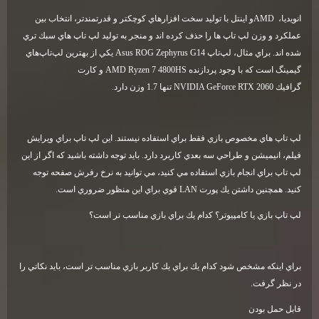
انويديا،
AMD
و اينتل با توليد سخت افزارهاي كوچكتر و قدرتمندتر، انتخاب بين
عملكرد و وزن لپ تاپ ها را حذف كرده اند و منجر به توليد لپ تاپ هاي سبك تري
شده اند. براي مثال، لپ‌تاپ
Asus ROG Zephyrus G14
يكي از بهترين لپ‌تاپ‌هاي
گيمينگ است كه با وجود پردازنده
AMD Ryzen 7 4800HS
و كارت
گرافيك
NVIDIA GeForce RTX 2060
تنها 1.7 وزن دارد
.
لپ تاپ هاي مخصوص بازي فقط براي استفاده نيستند. اين لپ تاپ براي ويرايش
فيلم، انيميشن و طراحي سه بعدي كاربرد دارد. بايد توجه داشته باشيد كه اگر از اين
لپ تاپ براي انجام بازي استفاده مي كنيد، مي توانيد به نرخ رفرش صفحه توجه
كنيد. همچنين داشتن يك پورت
LAN
قوي براي اين منظور ضروري است
.
لپ تاپ بازي يا كامپيوتر؟ كدام يك براي بازي مناسب تر است؟
براي اينكه مشخص شود كدام يك براي يك كاربر بازي مناسب تر است، بايد نكاتي را
در نظر گرفت
.
قابل حمل بودن