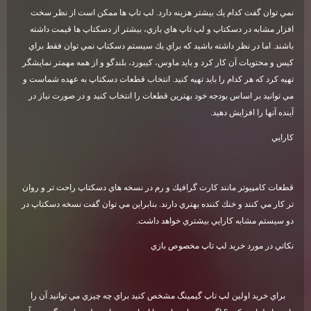
نمي توان گفت كدام يك بيشتر هزينه دارد. لپ تاپ ها ممكن است از نظر سخت
افزار مشابه در دسكتاپ و لپ تاپ هاي بازي، بيشتر از دسكتاپ ها قيمت داشته
باشند. اما در نظر داشته باشيد كه براي يك سيستم دسكتاپ نمي توان فقط براي
كيس و محتويات آن كار كرد و بايد ماوس، كيبورد، بلندگو و از همه مهمتر نمايشگر
تهيه كرد كه هر كدام را بايد تهيه كنيد. انتخاب قطعات دسكتاپ به عهده شماست و
مي توانيد بر اساس بودجه خود بهترين قطعات را انتخاب كنيد و در صورت نياز در
آينده آنها را افزايش دهيد
.
كارايي
قطعات كامپيوتر مانند كارت گرافيك و رم در نسخه هاي دسكتاپ راحت تر و روان
تر كار مي كنند و خنك كننده بهتري دارند. بنابراين مي توان گفت نسخه دسكتاپ در
دو سيستم مشابه كارايي بيشتري خواهد داشت
.
نكاتي در مورد خريد لپ تاپ مخصوص بازي
براي خريد اولين لپ تاپ گيمينگ مشخص كنيد براي چه چيزي مي توانيد آن را