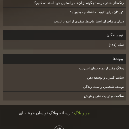
رنگ‌های خنثی در مد: چگونه از آن‌ها در استایل خود استفاده کنیم؟
کودکان برای تقویت حافظه چه بخورند؟
دنیای پرماجرای استارتاپ‌ها: سفری از ایده تا ثروت
نويسندگان
سام
(۱۸۱)
پيوندها
وبلاگ مفيد از تمام دنياي اينترنت
سايت كنترل و توسعه ذهن
توسعه شخصي و سبك زندگي
سلامت و تربيت ذهن و هوش
مونو بلاگ
: رسـانه وبلاگ نويسان حرفـه اي