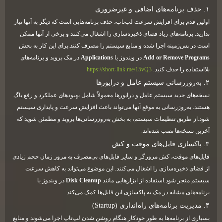
۱. حذف برنامه‌های اضافی و غیرضروری
اولین قدم برای افزایش سرعت لپ‌تاپ، حذف برنامه‌هایی است که دیگر به آنها نیاز
ندارید. برنامه‌های زیاد فضای ذخیره‌سازی را اشغال می‌کنند و برخی از آنها ممکن
است در پس‌زمینه اجرا شده و منابع سیستم را مصرف کنند.برای این کار به بخش
Add or Remove Programs
در ویندوز یا
Applications
در مک بروید و برنامه‌های
بلااستفاده را حذف کنید.
https://short-link.me/15vQ3
۲. به‌روزرسانی سیستم عامل و درایورها
نسخه‌های جدید سیستم عامل و درایورها معمولاً شامل بهبودهای عملکرد و رفع باگ
هستند. به‌روزرسانی به موقع آنها می‌تواند باعث افزایش سرعت و پایداری سیستم
شود.از طریق تنظیمات سیستم، به بخش به‌روزرسانی‌ها بروید و مطمئن شوید که
آخرین نسخه‌ها نصب شده‌اند.
۳. پاکسازی فایل‌های موقت و کش
فایل‌های موقت، کش مرورگر و سایر فایل‌های بی‌مصرف به مرور زمان حجم زیادی
از فضای ذخیره‌سازی را اشغال می‌کنند. این موضوع می‌تواند به کاهش سرعت
سیستم منجر شود.استفاده از ابزارهایی مانند
Disk Cleanup
در ویندوز یا
برنامه‌های مشابه در مک به پاکسازی این فایل‌ها کمک می‌کند.
۴. مدیریت برنامه‌های راه‌اندازی (Startup)
بسیاری از برنامه‌ها به طور خودکار هنگام روشن شدن لپ‌تاپ اجرا می‌شوند و منابع