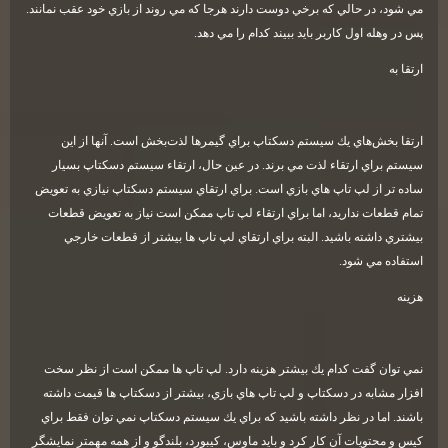
مي شود، در حالي كه برخي دوست دارند هرجا كه مي روند از بازي خود عقب نمانند.
پس در وهله اول كاربر بايد ببيند كدام را مي دهد
.
ارتقا به
ارتقا بخش‌هاي يك سيستم دسكتاپ براي گيمرها لذت‌بخش است. آنها از اين
سيستم براي ارتقاء لذت مي برند. در عين حال، ارتقاء سيستم دسكتاپ بسيار
ساده تر از لپ تاپ هاي بازي است. براي ارتقاي سيستم دسكتاپ نيازي به تعويض
تمام قطعات نداريد، اما براي ارتقاء لپ تاپ ممكن است نياز به تعويض قطعات
بيشتري داشته باشيد. البته براي ارتقاي لپ تاپ ها بيشتر از قطعات خارجي
استفاده مي شود
.
هزينه
نمي توان گفت كدام يك بيشتر هزينه دارد. لپ تاپ ها ممكن است از نظر سخت
افزار مشابه در دسكتاپ و لپ تاپ هاي بازي، بيشتر از دسكتاپ ها قيمت داشته
باشند. اما در نظر داشته باشيد كه براي يك سيستم دسكتاپ نمي توان فقط براي
كيس و محتويات آن كار كرد و بايد ماوس، كيبورد، بلندگو و از همه مهمتر نمايشگر