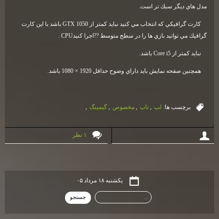
مدل هاي ديگر سبك تر است
.
كارت گرافيكي كه انتخاب مي كنيد نبايد كمتر از
GTX 1050
باشد با اين كارت
گرافيك مي توانيد بازي ها را در سطح متوسط ??اجرا كنيد
. CPU
نبايد كمتر از
Core i5
باشد
.
همچنين صفحه نمايش بايد داراي وضوح حداقل 1920 × 1080 باشد
.
برچسب ها:
لپ
,
تاپ
,
مخصوص
,
گيمينگ
,
۱ نظر
یکشنبه ۱۸ مرداد ۰۵