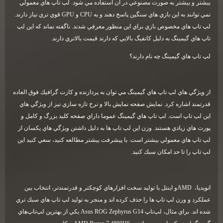
بيشتر و بيشتر به صورت مصنوعي در آن استفاده مي شود. لپ تاپ هاي معمولي
نمي توانند به اين بازي هاي سنگين پاسخ دهند و به
CPU
و
GPU
قوي تري نياز دارند.
لپ تاپ هاي مخصوص بازي براي اين منظور معرفي شدند. ناگفته نماند كه اين لپ
تاپ هاي گيمينگ به دليل كانفيگ بالايي كه دارند قيمت بالاتري دارند
.
لپ تاپ هاي گيمينگ چه نام دارند؟
از ويژگي هاي لپ تاپ هاي گيمينگ مي توان به پردازنده و كارت گرافيك فوق العاده
قدرتمند اشاره كرد. نمايش صفحه نمايش بالا و نرخ تازه سازي نيز از ويژگي هاي
اين لپ تاپ است. لپ تاپ هاي گيمينگ عموما داراي صفحه كليد بزرگ و كامل و
پورت هاي زيادي هستند. وزن اين لپ تاپ ها به دليل داشتن ويژگي هاي يكسان از
لپ تاپ هاي معمولي بيشتر است. با پيشرفت بيشتر مطالعه كنيد، سعي كنيد اين
لپ تاپ را تا حد امكان سبك كنيد
.
انويديا،
AMD
و اينتل با توليد سخت افزارهاي كوچكتر و قدرتمندتر، انتخاب بين
عملكرد و وزن لپ تاپ ها را حذف كرده اند و منجر به توليد لپ تاپ هاي سبك تري
شده اند. براي مثال، لپ‌تاپ
Asus ROG Zephyrus G14
يكي از بهترين لپ‌تاپ‌هاي