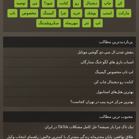
كن
چاپ
ديجيتال
رو
كتابت
شود؟
مي
توصيه
ماركت
اسنپ
پوشك
خريد
چرا
گيمينگ
مخصوص
تاپ
لپ
تتر
مهريماه
ميكروبليدينگ
پربازديدترين مطالب
بنفش شدن ال سي دي گوشي موبايل
اسباب بازي هاي لگو جنگ ستارگان
لپ تاپ مخصوص گيمينگ
كتابت رو ديجيتال چاپ كن
بهترين هتل‌هاي استانبول
بهترین مرکز خرید پیپ در تهران کجاست؟
محبوب ترين مطالب
تیک تاک چرا باز نمیشه؟ حل کامل مشکلات TikTok در ایران
طلاق توافقی: پایان محترمانه زندگی مشترک با کمترین چالش | راهنمای انتخاب وکیل