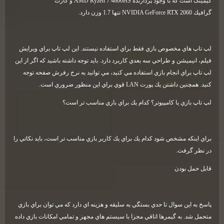
گيمينگ است كه با وجود پردازنده
AMD Ryzen 7 4800HS
و كارت
گرافيك
NVIDIA GeForce RTX 2060
تنها 1.7 وزن دارد
.
لپ تاپ هاي مخصوص بازي فقط براي استفاده نيستند. اين لپ تاپ براي ويرايش
فيلم، انيميشن و طراحي سه بعدي كاربرد دارد. بايد توجه داشته باشيد كه اگر از اين
لپ تاپ براي انجام بازي استفاده مي كنيد، مي توانيد به نرخ رفرش صفحه توجه
كنيد. همچنين داشتن يك پورت
LAN
قوي براي اين منظور ضروري است
.
لپ تاپ بازي يا كامپيوتر؟ كدام يك براي بازي مناسب تر است؟
براي اينكه مشخص شود كدام يك براي يك كاربر بازي مناسب تر است، بايد نكاتي را
در نظر گرفت
.
قابل حمل بودن
پاسخ به اين سوال تا حدي بستگي به سليقه و هزينه اي دارد كه مي توان براي بازي
متحمل شد. به گيمرها اتاقي مجزا با سيستم هاي مجهز و تمامي امكانات بازي داده