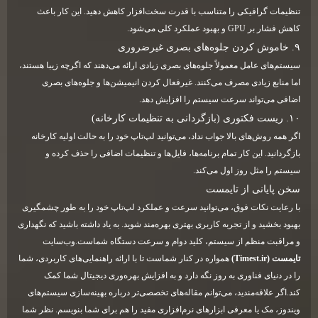
تنظیمات گرافیکی را متناسب با قدرت سخت‌افزار کاهش دهید. این کار باعث
کاهش فشار بر GPU و بهبود عملکرد کلی می‌شود.
۹. خاموش کردن جلوه‌های بصری غیرضروری
سیستم‌های عامل معمولاً جلوه‌های بصری زیادی ارائه می‌دهند که اگرچه زیبا هستند،
اما منابع زیادی مصرف می‌کنند. غیرفعال کردن انیمیشن‌ها و جلوه‌های بصری
اضافی می‌تواند سرعت سیستم را افزایش دهد.
۱۰. ریست فکتوری (بازگردانی به تنظیمات کارخانه)
اگر همه روش‌های بالا جواب نداد، می‌توانید لپ‌تاپ خود را به حالت اولیه کارخانه
بازگردانید. این کار تمام برنامه‌ها، فایل‌ها و تنظیمات اضافی را حذف کرده و
سیستم را مثل روز اول می‌کند.
سخن پایانی از تایمست
با رعایت نکات فوق، می‌توانید سرعت و عملکرد لپ‌تاپ خود را به طور چشمگیری
بهبود بخشید و از تجربه کاربری بهتری بهره‌مند شوید. به یاد داشته باشید که نگهداری
و مراقبت منظم از سیستم، کلید دوام و سرعت دستگاه شماست.وب‌سایت
تایمست
(Timest.ir)
همواره در کنار شماست تا با ارائه راهنمایی‌های کاربردی، شما
را در دنیای فناوری به روز نگه دارد و به افزایش بهره‌وری دیجیتال شما کمک
کند.اگر علاقه‌مندید، می‌توانم مقاله‌های تخصصی‌تر درباره بهینه‌سازی سیستم‌های
ویندوز، مک یا معرفی ابزارهای نرم‌افزاری مفید را هم برای شما بنویسم. نظر شما