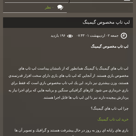
۰ نظر
لپ تاپ مخصوص گيمينگ
جمعه ۰۲ اردیبهشت ۰۱ ۰۷:۴۳
۱۹۶ بازديد
لپ تاپ مخصوص گيمينگ
لپ تاپ هاي گيمينگ يا گيمينگ همانطور كه از نامشان پيداست لپ تاپ هاي
مخصوص بازي هستند. از آنجايي كه لپ تاپ هاي بازي داراي سخت افزار قدرتمندي
هستند، وزن بيشتري نيز دارند. اين يك لپ تاپ مخصوص بازي است كه فقط براي
بازي خريداري مي شود. كارهاي گرافيكي سنگين و برنامه هايي كه براي اجرا نياز به
پردازش پيچيده دارند نيز با اين لپ تاپ ها قابل اجرا هستند
.
چرا لپ تاپ هاي گيمينگ؟
خريد لب تاب گيمينگ
بازي هاي رايانه اي روز به روز در حال پيشرفت هستند و گرافيك و تصوير آن ها