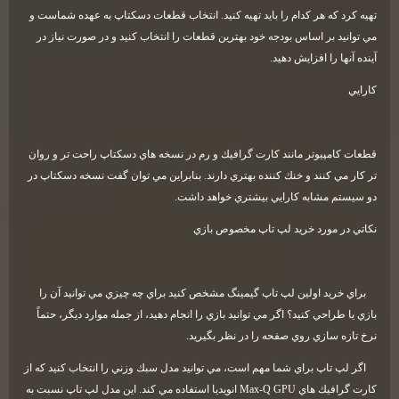
تهيه كرد كه هر كدام را بايد تهيه كنيد. انتخاب قطعات دسكتاپ به عهده شماست و
مي توانيد بر اساس بودجه خود بهترين قطعات را انتخاب كنيد و در صورت نياز در
آينده آنها را افزايش دهيد
.
كارايي
قطعات كامپيوتر مانند كارت گرافيك و رم در نسخه هاي دسكتاپ راحت تر و روان
تر كار مي كنند و خنك كننده بهتري دارند. بنابراين مي توان گفت نسخه دسكتاپ در
دو سيستم مشابه كارايي بيشتري خواهد داشت
.
نكاتي در مورد خريد لپ تاپ مخصوص بازي
براي خريد اولين لپ تاپ گيمينگ مشخص كنيد براي چه چيزي مي توانيد آن را
بازي يا طراحي كنيد؟ اگر مي توانيد بازي را انجام دهيد، از جمله موارد ديگر، حتماً
نرخ تازه سازي روي صفحه را در نظر بگيريد
.
اگر لپ تاپ براي شما مهم است، مي توانيد مدل سبك وزني را انتخاب كنيد كه از
كارت گرافيك هاي
Max-Q GPU
انويديا استفاده مي كند. اين مدل لپ تاپ نسبت به