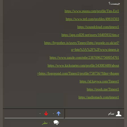
چیست؟
https://www.quora.com/profile/Tim-Est1
https://www.ted.com/profiles/49616503
https://soundcloud.com/timest1
https://app.roll20.net/users/16405932/tim-e
https://hypothes.is/users/Timest1
http://google.co.uk/url?
q=http%3A%2F%2Fwww.timest.ir
https://www.zazzle.com/mbr/238769627560054761
https://www.kickstarter.com/profile/343083489/about
https://logopond.com/Timest1/profile/758756/?filter=&page=
https://id.kaywa.com/Timest1
https://qooh.me/Timest1
https://audiomack.com/timest1
سام
۰
۰
۰ نظر