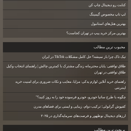
كتابت رو ديجيتال چاپ كن
لپ تاپ مخصوص گيمينگ
بهترين هتل‌هاي استانبول
بهترین مرکز خرید پیپ در تهران کجاست؟
محبوب ترين مطالب
تیک تاک چرا باز نمیشه؟ حل کامل مشکلات TikTok در ایران
طلاق توافقی: پایان محترمانه زندگی مشترک با کمترین چالش | راهنمای انتخاب وکیل
طلاق توافقی در تهران
راهنمای خرید آنلاین لوازم یدکی: مزایا، معایب و نکات ضروری برای امنیت خرید
اینترنتی
چگونه با طرح ساتیا خودرو، خودرو فرسوده خود را به روز کنید؟"
کفپوش گرانولی؛ ترکیب دوام، زیبایی و ایمنی برای فضاهای مدرن
ارزهای دیجیتال نوظهور و فرصت‌های سرمایه‌گذاری در ۲۰۲۵
پربحث ترين مطالب