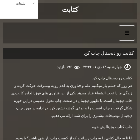
×
تبلیغات
كتابت
كتابت رو ديجيتال چاپ كن
چهارشنبه ۱۴ دی ۰۱ ۲۲:۴۶
۱۹۶ بازديد
كتابت رو ديجيتال چاپ كن
هر روز كه چشم باز ميكنيم علم و فناوري يه قدم رو به پيشرفت حركت كرده و
زندگي ما را تحت الشعاع قرار ميدهد يكي از اين فناوري هاي فوق العاده كاربردي
چاپ ديجيتال است. با ظهور ديجيتال در صنعت چاپ تحول عظيمي در اين حوزه
شكل گرفت و چاپ افست را به نوعي گوشه نشين كرد. در ادامه در مورد چاپ
ديجيتال توضيحات بيشتري را براي شما ارائه مي دهيم.
چاپ كتاب ديجيتاليش خوبه…
آيا تا به حال كتابي را به چاپ رسانديد كه از كيفيت چاپ ناراضي باشيد؟ با وجود