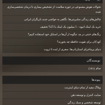
تحولات هوش مصنوعی در حوزه سلامت: از تشخیص بیماری تا درمان شخصی‌سازی
شده
چالش‌های زندگی سلبریتی‌ها: نگاهی به حواشی جدید بازیگران ایرانی
خرید بک لینک انبوه – 1 میلیون بک لینک با 25% تخفیف
رنگ‌های خنثی در مد: چگونه از آن‌ها در استایل خود استفاده کنیم؟
کودکان برای تقویت حافظه چه بخورند؟
دنیای پرماجرای استارتاپ‌ها: سفری از ایده تا ثروت
نويسندگان
سام
(۱۸۱)
پيوندها
وبلاگ مفيد از تمام دنياي اينترنت
سايت كنترل و توسعه ذهن
توسعه شخصي و سبك زندگي