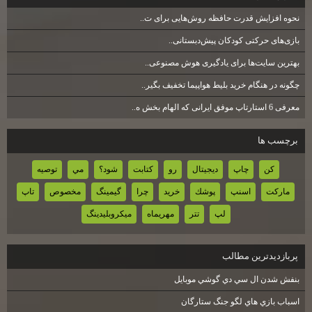
نحوه افزایش قدرت حافظه روش‌هایی برای ت..
بازی‌های حرکتی کودکان پیش‌دبستانی..
بهترین سایت‌ها برای یادگیری هوش مصنوعی..
چگونه در هنگام خرید بلیط هواپیما تخفیف بگیر..
معرفی 6 استارتاپ موفق ایرانی که الهام بخش ه..
برچسب ها
كن
چاپ
ديجيتال
رو
كتابت
شود؟
مي
توصيه
ماركت
اسنپ
پوشك
خريد
چرا
گيمينگ
مخصوص
تاپ
لپ
تتر
مهريماه
ميكروبليدينگ
پربازديدترين مطالب
بنفش شدن ال سي دي گوشي موبايل
اسباب بازي هاي لگو جنگ ستارگان