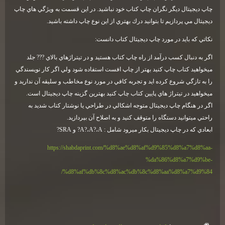
چاپ ديجيتال ديگر نگران چاپ كتاب خود نباشيد. در اين قسمت به ويژگي هاي چاپ
ديجيتال مي پردازيم تا بتوانيد درك بهتري از اين نوع چاپ داشته باشيد.
نكاتي كه بايد در مورد چاپ ديجيتال كتاب دانست:
اگر به دنبال كسب درآمد از راه چاپ كتاب هستيد و در تيتراژهاي بالاي ??? جلد
ميخواهيد كتاب چاپ كنيد بهتر از چاپ افست استفاده شود ولي اگر كار نويسندگي
را به تازگي شروع كرده ايد و تجربه كافي در مورد نوع مخاطب و سليقه آن نداريد و
ميخواهيد در تيتراژ هاي پايين كتاب چاپ كنيد بهترين گزينه چاپ ديجيتال است.
اگر در هنگام چاپ ديجيتال متوجه اشكالي در طراحي يا نوشتار كتاب شديد به
راحتي ميتوانيد دستگاه را متوقف كنيد و به اصلاح آن بپردازيد.
ابعادي كه در چاپ ديجيتال بكار ميرود شامل : A?،A?،A? و SRA?
https://shabdaprint.com/%d8%ae%d8%af%d9%85%d8%a7%d8%aa-
%da%86%d8%a7%d9%be-
%d8%af%db%8c%d8%ac%db%8c%d8%aa%d8%a7%d9%84/