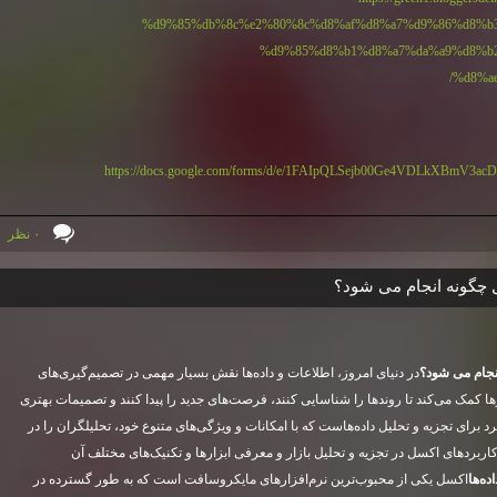
%d9%85%db%8c%e2%80%8c%d8%af%d8%a7%d9%86%d8%b3
%d9%85%d8%b1%d8%a7%da%a9%d8%b2
%d8%a
https://docs.google.com/forms/d/e/1FAIpQLSejb00Ge4VDLkXBmV3a
۰ نظر
سل چگونه انجام می شود؟
انجام می شود؟
در دنیای امروز، اطلاعات و داده‌ها نقش بسیار مهمی در تصمیم‌گیری‌های
رها کمک می‌کند تا روندها را شناسایی کنند، فرصت‌های جدید را پیدا کنند و تصمیمات بهتری
رد برای تجزیه و تحلیل داده‌هاست که با امکانات و ویژگی‌های متنوع خود، تحلیلگران را در
کاربردهای اکسل در تجزیه و تحلیل بازار و معرفی ابزارها و تکنیک‌های مختلف آن
ده‌ها
اکسل یکی از محبوب‌ترین نرم‌افزارهای مایکروسافت است که به طور گسترده در