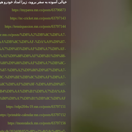
خیالی آسوده به سفر بروید، زیرا امداد خودرو هیوندایی 247 همواره پشتی
https://myparea.mn.co/posts/63796873
https://nc-cricket.mn.co/posts/63797143
https://tennispassion.mn.co/posts/63797144
t4life.mn.co/posts/%D8%A2%DB%8C%D8%A7-
AA%DB%8C%D8%AF-%DA%A9%D9%87-
%A7%D9%85%D8%AF%D8%A7%D8%AF-
%AE%D9%88%D8%AF%D8%B1%D9%88-
%88%D9%86%D8%AF%D8%A7%DB%8C-
%87-%D8%A2%D9%86%D9%87%D8%A7-
8C-%D9%BE%DB%8C%D8%AF%D8%A7-
8C%D8%AF%D8%9F-%D8%A8%D9%87-
B4%D8%AA%D8%B1%D8%A7%DA%A9-
%B0%D8%A7%D8%B1%DB%8C%D8%AF
https://edpt204w19.mn.co/posts/63797151
https://printable-calendar.mn.co/posts/63797152
https://monstaluck.mn.co/posts/63797156
sdelight.dk/2024/08/05/%d8%a2%db%8c%d8%a7-