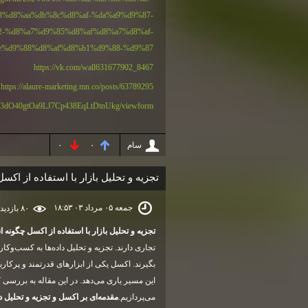
%d8%aa%db%8c%d8%af-%da%a9%d9%87-
-%d8%a7%d9%85%d8%af%d8%a7%d8%af-
e%d9%88%d8%af%d8%b1%d9%88-%d9%87/
https://vk.com/wall631677902_8467
https://alaure-marketing.mn.co/posts/63789295
cD3dO40gtOa9LJ7Cp438EqLtDtnUkg/viewform
سام
۰
۰
تجزیه و تحلیل بازار با استفاده از اک
جمعه ۰۵ مرداد ۰۳ ۱۸:۵۳
۸۰ بازديد
تجزیه و تحلیل بازار با استفاده از اکسل چگونه 
تجاری دارند. تجزیه و تحلیل داده‌ها به کسب‌وکا
بگیرند. اکسل یکی از ابزارهای قدرتمند و پرکارب
این مسیر یاری می‌دهد. در این مقاله به بررسی 
می‌پردازیم.
مقدمه‌ای بر اکسل و تجزیه و تحلیل دا