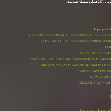
بان شماست.
https://pha
%D9%85%DB%8C%D8%AF%D8%A7%D9%86%D8%B3%D8%
%D9%85%D8%B1%D8%A7%DA%A9%D8%B2-%D8
%D8
%D9%87%DB%8C%D9
%DA%86%DA%AF%D9%88%D9%86%D9%87-%D8%A8%D9
%D8%AF%D8%B3%D8%AA%D8%B1%D8%B3%DB%
%DA%A9%D9%86%DB%
%D8%A7%D8%
%D8%A8%DA%AF%D8
https://green1.blogger