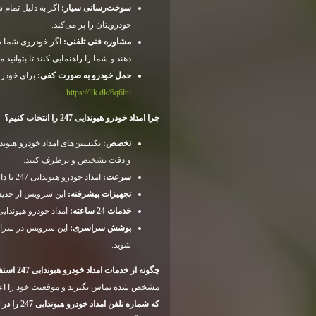
سوخت‌رسانی سیار:
خودرویتان را پر می‌کند.
مشاوره فنی تلفنی:
اگر خودروی شما مش
دهند و شما را راهنمایی کنند تا بتوانی
حمل خودرو به صورت کفی:
برای خودرو
https://llk.dk/6q6ltu
چرا امداد خودرو هیوندایی 247 را انتخاب کنیم؟
تخصص:
و دقت تشخیص و برطرف کنند.
سرعت:
امداد خودرو هیوندایی 247 با داشتن شبکه گسترده‌ای از امدادگران، در کمترین زمان ممکن به محل خرابی شما می‌رسد.
تجهیزات پیشرفته:
این سرویس از جدیدتر
خدمات 24 ساعته:
امداد خودرو هیوندایی 247 در هر ساعت از شبانه‌روز و در هر روز از هفته آماده‌ی خدمت‌رسانی به 
پوشش سراسری:
این سرویس در سراسر 
شوید.
چگونه از خدمات امداد خودرو هیوندایی 247 استفاده کنیم؟
مشخص شده تماس بگیرید و موقعیت خود را اعلام
که شماره تلفن امداد خودرو هیوندایی 247 را در تلفن همراه خود ذخیره کنید تا در مواقع اضطراری به سرعت بتوانید با آن‌ها تماس بگیرید.