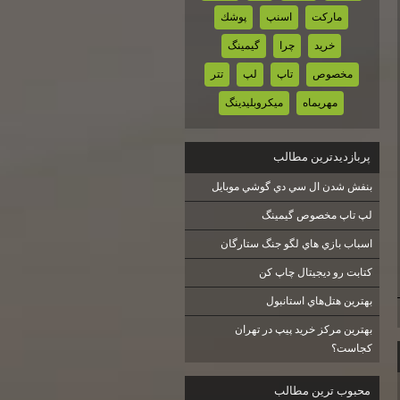
ماركت
اسنپ
پوشك
خريد
چرا
گيمينگ
مخصوص
تاپ
لپ
تتر
مهريماه
ميكروبليدينگ
پربازديدترين مطالب
بنفش شدن ال سي دي گوشي موبايل
لپ تاپ مخصوص گيمينگ
اسباب بازي هاي لگو جنگ ستارگان
كتابت رو ديجيتال چاپ كن
بهترين هتل‌هاي استانبول
بهترین مرکز خرید پیپ در تهران
کجاست؟
محبوب ترين مطالب