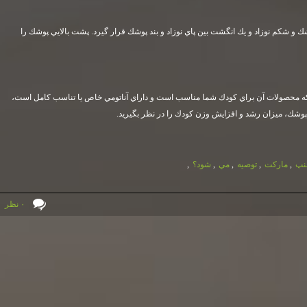
شك و شكم نوزاد و يك انگشت بين پاي نوزاد و بند پوشك قرار گيرد. پشت بالايي پوشك را
يد كه محصولات آن براي كودك شما مناسب است و داراي آناتومي خاص يا تناسب كامل است،
 پوشك، ميزان رشد و افزايش وزن كودك را در نظر بگيريد
.
نپ
,
ماركت
,
توصيه
,
مي
,
شود؟
,
۰ نظر