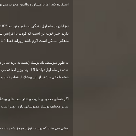
استفاده كند. اما با مشاوره والدين مجرب مي تو
ماهگي، ممكن است لازم باشد روزانه فقط 5 تا 6 پوشك براي كودك خود استفاده كنيد
شده در ماه اول تولد تا .5
هفته يا حتي بيشتر از اين پوشك استفاده نكند و ب
اگر فضاي محدودي داريد، بيشتر ست هاي پوشك شما
سايز مختلف پوشك همپوشاني دارد، بهتر است از
وقتي مي بينيد كه پوست نوزاد قرمز شده يا به 