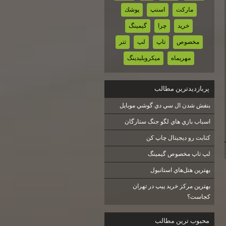
ماركت
اسنپ
پوشك
خريد
چرا
گيمينگ
مخصوص
تاپ
لپ
تتر
مهريماه
ميكروبليدينگ
پربازديدترين مطالب
بنفش شدن ال سي دي گوشي موبايل
اسباب بازي هاي لگو جنگ ستارگان
كتابت رو ديجيتال چاپ كن
لپ تاپ مخصوص گيمينگ
بهترين هتل‌هاي استانبول
بهترین مرکز خرید پیپ در تهران
کجاست؟
محبوب ترين مطالب