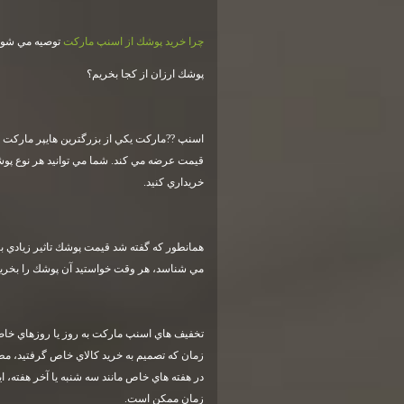
چرا خريد پوشك از اسنپ ماركت
توصيه مي شود
پوشك ارزان از كجا بخريم؟
اسنپ ??ماركت يكي از بزرگترين هايپر ماركت ها
قيمت عرضه مي كند. شما مي توانيد هر نوع پوش
خريداري كنيد
.
همانطور كه گفته شد قيمت پوشك تاثير زيادي بر
مي شناسد، هر وقت خواستيد آن پوشك را بخريد م
تخفيف هاي اسنپ ماركت به روز يا روزهاي خاصي
زمان كه تصميم به خريد كالاي خاص گرفتيد، مط
در هفته هاي خاص مانند سه شنبه يا آخر هفته، اي
زمان ممكن است
.