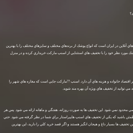
؟
ي آنلاين در ايران است كه انواع پوشك از برندهاي مختلف و سايزهاي مختلف را با بهترين
ك مورد نظر خود را با تخفيف هاي استثنايي از اسنپ ماركت خريداري كرده و در منزل
 اقتصاد خانواده و هزينه هاي آن دارد. اسنپ ??ماركت جايي است كه مغازه هاي شهر را
ي توانيد از تخفيف هاي ويژه آن بهره مند شويد
.
 محدود نمي شود. اين تخفيف ها به صورت روزانه، هفتگي و ماهانه ارائه مي شود. پس هر
مئن باشيد كه يكي از تخفيف هاي اسنپ هايپراستار براي شما در نظر گرفته مي شود. حتي
ن تخفيف ها بسيار داغ و هيجان انگيز هستند و اگر قصد خريد كلي را داريد، اين بهترين