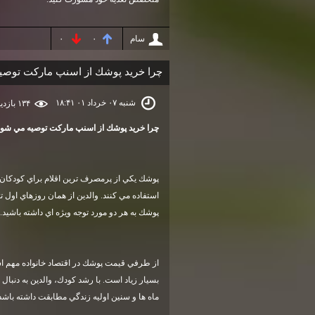
سام
۰
۰
چرا خريد پوشك از اسنپ ماركت توصي
شنبه ۰۷ خرداد ۰۱ ۱۸:۴۱
۱۳۴ بازديد
چرا خريد پوشك از اسنپ ماركت توصيه مي شود
پوشك يكي از پرمصرف ترين اقلام براي كودكان و ن
استفاده مي كنند. والدين از همان روزهاي اول
پوشك به هر دو مورد توجه ويژه اي داشته باشيد
.
از طرفي قيمت پوشك در اقتصاد خانواده مهم ا
بسيار زياد است. با رشد كودك، والدين به دنبال
ماه ها و سنين اوليه زندگي مطابقت داشته باشد