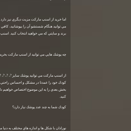
اما خريد از اسنپ ماركت مزيت ديگري نيز دارد 
مي توانيد هنگام شستشو آن را بپوشانيد، كافي 
برند و سايتي كه مي خواهيد انتخاب كنيد. اس
چه پوشك هايي مي توانيد از اسنپ ماركت بخريد
از اسنپ ماركت مي توانيد پوشك سايز ?، ?، ?، ?،
كودك خود را عمدتا در مشكل و احساس راحتي. اما 
كنيد
.
كودك شما به چند عدد پوشك نياز دارد؟
نوزادان با شكل ها و اندازه هاي مختلف به دنيا 