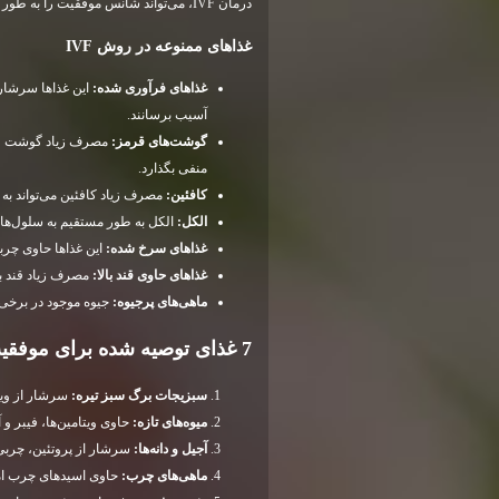
درمان IVF، می‌تواند شانس موفقیت را به طور قابل توجهی افزایش دهد.
غذاهای ممنوعه در روش
IVF
غذاهای فرآوری شده:
این غذاها سرشار 
آسیب برسانند.
گوشت‌های قرمز:
مصرف زیاد گوشت قرمز
منفی بگذارد.
کافئین:
مصرف زیاد کافئین می‌تواند ب
الکل:
الکل به طور مستقیم به سلول‌های
غذاهای سرخ شده:
این غذاها حاوی چربی
غذاهای حاوی قند بالا:
مصرف زیاد قند با
ماهی‌های پرجیوه:
جیوه موجود در برخی 
7 غذای توصیه شده برای موفقیت در روش
سبزیجات برگ سبز تیره:
سرشار از ویتا
میوه‌های تازه:
حاوی ویتامین‌ها، فیبر و 
آجیل و دانه‌ها:
سرشار از پروتئین، چربی‌های 
ماهی‌های چرب:
حاوی اسیدهای چرب امگا 3 هستند که برای سلامت قلب و باروری م