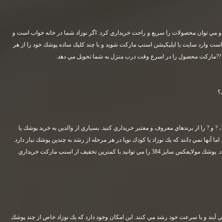
و مي توان محصولات را سريع و راحت خريداري كرد. اگر نوزاد شما در خانه خواب است و
است وارد سايت يا اپليكيشن اسنپ ماركت شويد و با چند كليك ساده پوشك خود را از هر
نپ ??ماركت محصول را در اسرع وقت درب منزل به شما تحويل مي دهد
.
؟
 ? و ? را از برندهاي معروف و معتبر خريداري كنيد. بسياري از والدين به خريد پوشك يا
آنها نمي دانند كه يك نوزاد يا كودك نوپا در هر مرحله از رشد به چندين پوشك نياز دارد.
بخش بعدي را به اين موضوع اختصاص خواهيم داد. پوشك مولايفكس سايز 384 را مي توانيد با كمترين تخفيف از اسنپ ماركت خريداري
مي آيند و با سرعت خود رشد مي كنند. اين امكان وجود دارد كه يك نوزاد خاص از چند پوشك