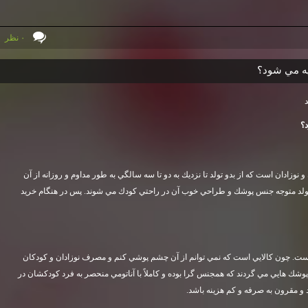
۰ نظر
ه مي شود؟
؟
وزادان است كه از بدو تولد تا نزديك به دو تا سه سالگي به طور مداوم و روزانه از آن
 تولد متوجه جنس پوشك و طراحي خوب آن در راحتي كودك مي شوند. پس در هنگام خريد
ست. چون كالايي است كه نمي توانم از آن چشم پوشي كنم و مصرف نوزادان و كودكان
 پوشك هايي مي گردند كه همجنس گرا بوده و كاملاً با آناتومي منحصر به فرد كودكشان در
 و مقرون به صرفه و كم هزينه باشد
.