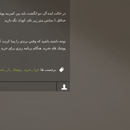
در حالت ايده آل، دو انگشت بايد بين كمربند پو
حداقل 5 سانتي متر زير ناف كودك نگه داريد
.
توجه داشته باشيد كه وقتي برندي را پيدا كرد
پوشك فله بخريد. هنگام برنامه ريزي براي خريد
برچسب ها:
چرا
,
خريد
,
پوشك
,
از
,
اس