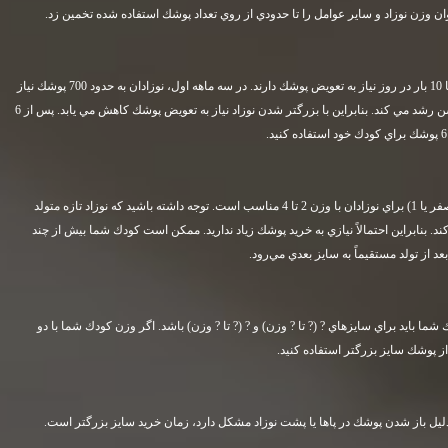
ان وزن نوزاد و ساير عوامل را تا حدودي از روي تعداد پوشك استفاده شده تخمين زد
.
نوزادان در ماه اول زندگي به طور متوسط ??8 تا 10 بار در روز نياز به تعويض پوشك دارند. در سه ماهه اول، نوزادان به حدود 700 پوشك نياز
دارند. خبر خوب اين است كه كودك با افزايش سن رشد مي كند. بنابراين با بزرگتر شدن نوزاد نياز به تعويض پوشك كاهش مي يابد. پس از 6
.
به طور متوسط، يك پوشك (بسته به برند سايز صفر يا 1) براي نوزادان با وزن 2 تا 4 مناسب است. توجه داشته باشيد كه نوزاد تازه متولد
1 پوند وزن اضافه مي كند. بنابراين احتمالاً نيازي به خريد پوشك زياد نداريد. ممكن است كودك شما بيش از چند
عد از تولد مستقيماً به سايز بعدي مي‌رود
.
 بايد براي سايزهاي ? (? تا ? وزن) و ? (? تا ? وزن) باشد. اگر وزن كودك شما با دو
 پوشك سايز بزرگتر استفاده كنيد
.
دليل باز شدن پوشك در پاها يا پشت نوزاد مشكل دارد، زمان خريد سايز بزرگتر است
.