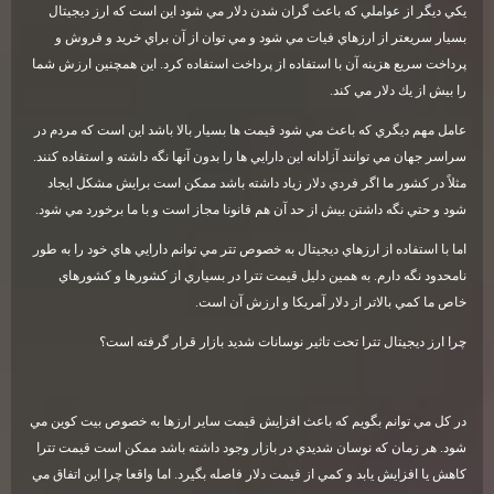
يكي ديگر از عواملي كه باعث گران شدن دلار مي شود اين است كه ارز ديجيتال
بسيار سريعتر از ارزهاي فيات مي شود و مي توان از آن براي خريد و فروش و
پرداخت سريع هزينه آن با استفاده از پرداخت استفاده كرد. اين همچنين ارزش شما
را بيش از يك دلار مي كند
.
عامل مهم ديگري كه باعث مي شود قيمت ها بسيار بالا باشد اين است كه مردم در
سراسر جهان مي توانند آزادانه اين دارايي ها را بدون آنها نگه داشته و استفاده كنند.
مثلاً در كشور ما اگر فردي دلار زياد داشته باشد ممكن است برايش مشكل ايجاد
شود و حتي نگه داشتن بيش از حد آن هم قانونا مجاز است و با ما برخورد مي شود
.
اما با استفاده از ارزهاي ديجيتال به خصوص تتر مي توانم دارايي هاي خود را به طور
نامحدود نگه دارم. به همين دليل قيمت تترا در بسياري از كشورها و كشورهاي
خاص ما كمي بالاتر از دلار آمريكا و ارزش آن است
.
چرا ارز ديجيتال تترا تحت تاثير نوسانات شديد بازار قرار گرفته است؟
در كل مي توانم بگويم كه باعث افزايش قيمت ساير ارزها به خصوص بيت كوين مي
شود. هر زمان كه نوسان شديدي در بازار وجود داشته باشد ممكن است قيمت تترا
كاهش يا افزايش يابد و كمي از قيمت دلار فاصله بگيرد. اما واقعا چرا اين اتفاق مي