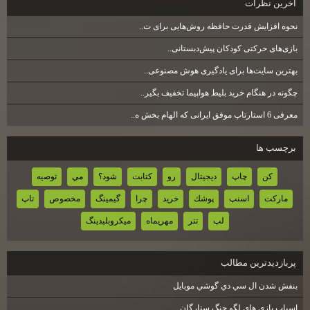
آخرين نظرات
نحوه افزایش قدرت حافظه روش‌هایی برای ت..
بازی‌های حرکتی کودکان پیش‌دبستانی..
بهترین سایت‌ها برای یادگیری هوش مصنوعی..
چگونه در هنگام خرید بلیط هواپیما تخفیف بگیر..
معرفی 6 استارتاپ موفق ایرانی که الهام بخش ه..
برچسب ها
كن
چاپ
ديجيتال
رو
كتابت
شود؟
مي
توصيه
ماركت
اسنپ
پوشك
خريد
چرا
گيمينگ
مخصوص
تاپ
لپ
تتر
مهريماه
ميكروبليدينگ
پربازديدترين مطالب
بنفش شدن ال سي دي گوشي موبايل
اسباب بازي هاي لگو جنگ ستارگان