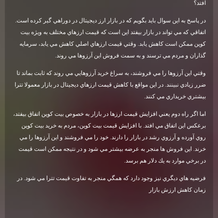
افتد؟
در پاسخ به اين سوال بايد بگويم كه در بازار ارز ديجيتال در دوراهي گير كرده است.
اتفاقي كه مي تواند در بازار بيفتد اين است كه قيمت ارزهاي مختلف به ويژه بيت
كوين ممكن است كاهش يابد. وقتي قيمت ارزهاي اصلي كاهش مي يابد، سرمايه
گذاران و مردم مي ترسند و به سمت فروش اين آرزوها مي روند
.
وقتي اين آرزوها را مي فروشند، به سراغ خريد آرزوهايي مي روند كه ثابت بماند تا
ضرر زيادي نبينند. در اين مواقع با كاهش قيمت ارزهاي ديجيتال در بازار معمولا تترا
بيشتري خريداري مي كنند
.
اما اگر راه دوم يعني افزايش قيمت ارزها در بازار به خصوص بيت كوين اتفاق بيفتد،
برعكس اين اتفاق مي افتد. با افزايش قيمت بيت كوين، مردم به خريد بيت كوين
روي آورده و آرزوي رشد در بازار را دارند. خود را مي فروشند و اين آرزوها را مي
خرند. اين فروش ها منجر به عرضه بيشتر مي شود و در نتيجه ممكن است قيمت
در برخي موارد به يك دلار هم برسد
.
فرضيه هاي ديگري نيز وجود دارد كه همگي منجر به تفاوت قيمت تترا مي شود. در
زمان كاهش ارزش بازار