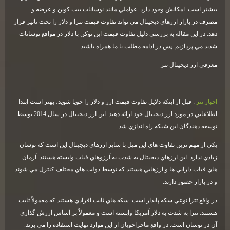
بيشتر است. امكانش وجود دارد. عواملي مانند نوسانات بيت كوين و عرضه و
مصرف در بازار ارزهاي ديجيتال مي تواند تفاوت قيمت تترا و دلار را تحت تاثير قرار
دهد. در اين مقاله به بررسي دليل تفاوت قيمت اين توكن با دلار در مواقع نوسانات
شديد مي پردازيم. پس در ادامه مطلب با ما همراه باشيد
.
معرفي ارز ديجيتال تتر
اخبار تتر
: قبل از اينكه دلايل تفاوت قيمت ارز و دلار را جويا شويد، بهتر است ابتدا
اطلاعاتي در مورد ارز ديجيتال خود ارائه دهيد. اين ارز ديجيتال در سال 2014 توسط
توسعه دهندگان اين شبكه راه اندازي شد
.
يكي از مهم ترين تفاوت هاي اين ميل با ساير ارزهاي ديجيتال اين است كه نوسان
زيادي ندارد. اين ارزهاي ديجيتال به شدت به آرزوهاي فيات وابسته هستند. آرمان
هاي فيات دارايي ها و ارزهايي هستند كه توسط دولت هاي مختلف كنترل مي شوند
و در بازار حضور دارند
.
در واقع تترا نوعي سكه پايدار است. سكه هاي ثابت افرادي هستند كه معمولاً ثابت
هستند. تترا به شدت به دلار آمريكا وابسته است و معمولاً بر اساس ارزش گذاري
آن در نوسان است. در واقع ماجراجويان از اين موارد نهايت استفاده را مي برند.