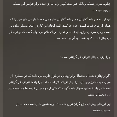
چگونه تتر در شبكه و بلاك چين بيت كوين راه اندازي شده و از قوانين اين شبكه
پيروي مي كند
.
اين ارز به سرمايه گذاران و سرمايه گذاران اجازه مي دهد تا دارايي هاي خود را كه
همان ارزهاي فيات است، جابه جا كنند. البته انجام اين كار در اينجا بسيار ساده تر
است و دردسرهاي آرزوهاي فيات را ندارد. در يك كلام مي توان گفت كه نوعي دلار
ديجيتال است كه به شدت به آن وابسته است
.
چرا ارز ديجيتال تتر از دلار گرانتر است؟
اگر ارزهاي ديجيتال ديجيتال و آرزوهايي در بازار داريد، مي دانيد كه در بسياري از
موارد قيمت ارز ديجيتال تترا بيش از يك دلار است. اما چرا واقعا تتر از دلار گرانتر
است؟ در پاسخ به اين سوال بايد بگوييم كه يكي از مهم ترين گزينه ها محبوبيت اين
ارز ديجيتال است
.
اين ارزهاي رمزپايه جزو گران ترين ها هستند و به همين دليل است كه بسيار
محبوب هستند
.