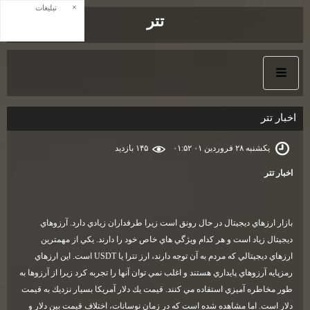
×
تبلیغات
تتر
اخبار تتر
یکشنبه ۲۸ فروردین ۰۱ ۰۱:۵۲
۱۴۵ بازديد
اخبار تتر
بازار ارزهاي ديجيتال در حال رونق است زيرا طرفداران زيادي دارد. آرزوهاي
ديجيتال زياد است و هر كدام ويژگي هاي خاص خود را دارند. يكي از مهمترين
ارزهاي ديجيتالي كه مردم به آن توجه دارند، ارز تترا يا
USDT
است. اين ارزهاي
رمزپايه آرزوهاي پايداري هستند و اغلب نمي توان آنها را تجربه كرد زيرا از آرزوها به
طور مخاطره آميزي استفاده مي كنند. قيمت يك دلار آمريكا بسيار نزديك به قيمت
دلار است. اما مشاهده شده است كه در زمان نوسانات، اختلاف قيمت بين دلار و